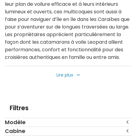
leur plan de voilure efficace et à leurs intérieurs
lumineux et ouverts, ces multicoques sont aussi à
l’aise pour naviguer d’île en île dans les Caraïbes que
pour s’aventurer sur de longues traversées au large.
Les propriétaires apprécient particulièrement la
façon dont les catamarans à voile Leopard allient
performances, confort et fonctionnalité pour des
croisières authentiques en famille ou entre amis.
Cette collection de catamarans à voile Leopard
Lire plus
d’occasion couvre une large gamme de modèles et
de tailles, allant des polyvalents Leopard 38 et 40
aux très populaires 42, 45, 50, 52 et 58. Les yachts
sont situés dans les principaux centres de croisière
Filtres
tels que les Bahamas, le Belize, les Îles Vierges,
Sainte-Lucie, Saint-Martin, les Seychelles, la
Modèle
Polynésie française, la Méditerranée, l’Amérique du
Nord et au-delà. Chaque annonce met en avant les
Cabine