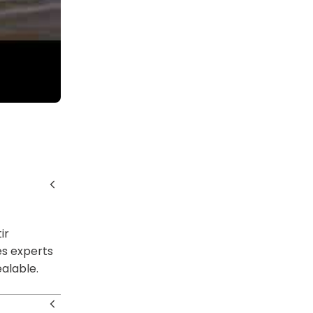
ir
es experts
éalable.