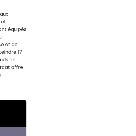
caux
 et
sont équipés
i
e et de
teindre 17
œuds en
rcat offre
r