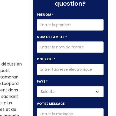
question?
PRÉNOM
*
NOM DE FAMILLE
*
COURRIEL
*
s débuts en
petit
atamaran
PAYS
*
le Leopard
ment dans
n sachant
s plus
VOTRE MESSAGE
es et de
on apogée.