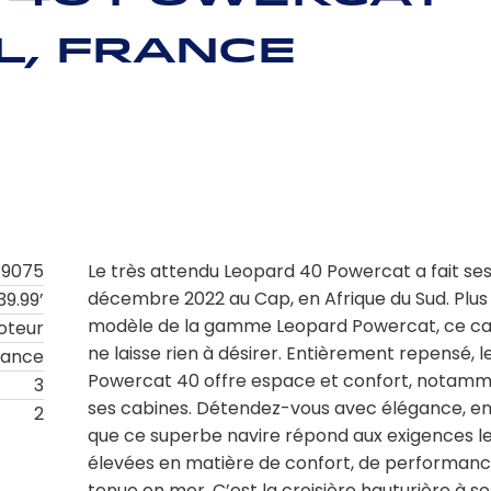
l, France
B9075
Le très attendu Leopard 40 Powercat a fait se
décembre 2022 au Cap, en Afrique du Sud. Plus 
39.99’
modèle de la gamme Leopard Powercat, ce c
oteur
ne laisse rien à désirer. Entièrement repensé, 
rance
Powercat 40 offre espace et confort, notam
3
ses cabines. Détendez-vous avec élégance, e
2
que ce superbe navire répond aux exigences le
élevées en matière de confort, de performanc
tenue en mer. C’est la croisière hauturière à s