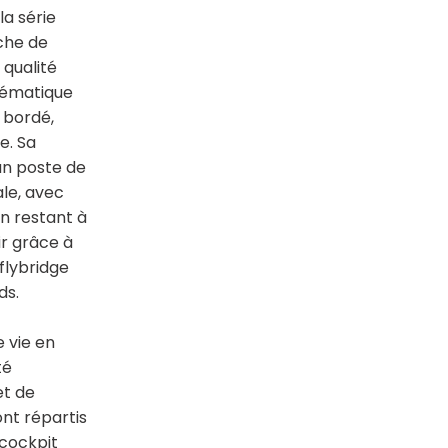
la série
che de
 qualité
lématique
 bordé,
e. Sa
n poste de
ale, avec
en restant à
ir grâce à
flybridge
ds.
 vie en
té
et de
nt répartis
cockpit