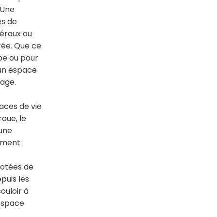
. Une
es de
téraux ou
rée. Que ce
pe ou pour
 un espace
age.
aces de vie
oue, le
une
rement
dotées de
epuis les
ouloir à
 espace