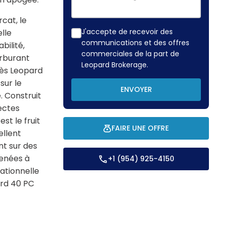
cat, le
J'accepte de recevoir des
lle
communications et des offres
bilité,
commerciales de la part de
arburant
Leopard Brokerage.
cès Leopard
sur le
ENVOYER
 Construit
ectes
st le fruit
FAIRE UNE OFFRE
ellent
nt sur des
enées à
+1 (954) 925-4150
ationnelle
ard 40 PC