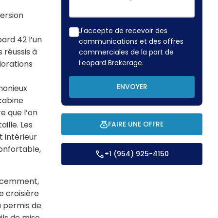
version
J'accepte de recevoir des
pard 42 l’un
communications et des offres
 réussis à
commerciales de la part de
Leopard Brokerage.
iorations
ENVOYER
monieux
 cabine
e que l’on
ille. Les
FAIRE UNE OFFRE
 intérieur
nfortable,
+1 (954) 925-4150
récemment,
 croisière
 a permis de
ils de mise