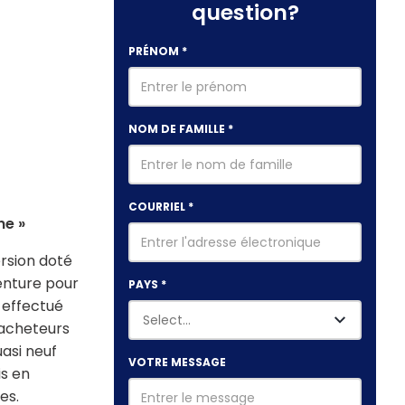
question?
PRÉNOM
*
NOM DE FAMILLE
*
COURRIEL
*
ne »
rsion doté
enture pour
PAYS
*
t effectué
x acheteurs
asi neuf
VOTRE MESSAGE
is en
es.