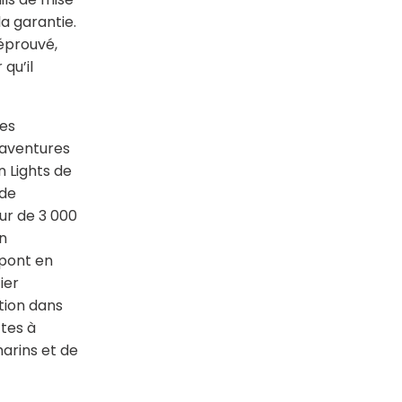
la garantie.
 éprouvé,
qu’il
res
s aventures
n Lights de
 de
ur de 3 000
n
 pont en
ier
ation dans
ttes à
arins et de