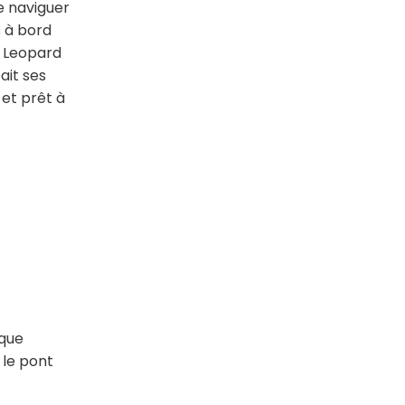
e naviguer
 à bord
n Leopard
ait ses
 et prêt à
ique
 le pont