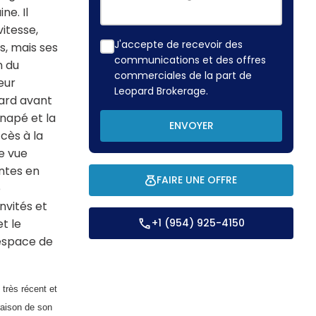
ne. Il
itesse,
J'accepte de recevoir des
s, mais ses
communications et des offres
n du
commerciales de la part de
eur
Leopard Brokerage.
ard avant
canapé et la
ENVOYER
cès à la
e vue
ntes en
FAIRE UNE OFFRE
e
nvités et
t le
+1 (954) 925-4150
’espace de
très récent et
raison de son