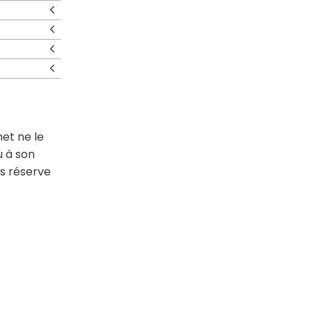
net ne le
u à son
us réserve