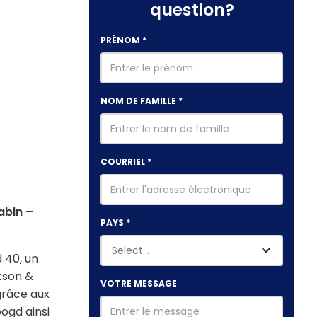
question?
PRÉNOM
*
NOM DE FAMILLE
*
COURRIEL
*
abin –
PAYS
*
 40, un
tson &
VOTRE MESSAGE
grâce aux
ogd ainsi