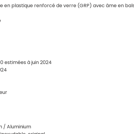
en plastique renforcé de verre (GRP) avec âme en bal
é
estimées à juin 2024
024
eur
n / Aluminium