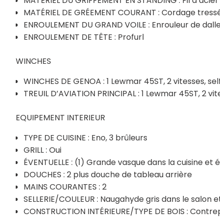
MATÉRIEL DU GRIFFEMENT EN STANDING : Fil d’acier i
MATÉRIEL DE GRÉEMENT COURANT : Cordage tress
ENROULEMENT DU GRAND VOILE : Enrouleur de dall
ENROULEMENT DE TÊTE : Profurl
WINCHES
WINCHES DE GENOA : 1 Lewmar 45ST, 2 vitesses, self
TREUIL D’AVIATION PRINCIPAL : 1 Lewmar 45ST, 2 vites
EQUIPEMENT INTERIEUR
TYPE DE CUISINE : Eno, 3 brûleurs
GRILL : Oui
ÉVENTUELLE : (1) Grande vasque dans la cuisine et é
DOUCHES : 2 plus douche de tableau arrière
MAINS COURANTES : 2
SELLERIE/COULEUR : Naugahyde gris dans le salon et
CONSTRUCTION INTÉRIEURE/TYPE DE BOIS : Contrepl