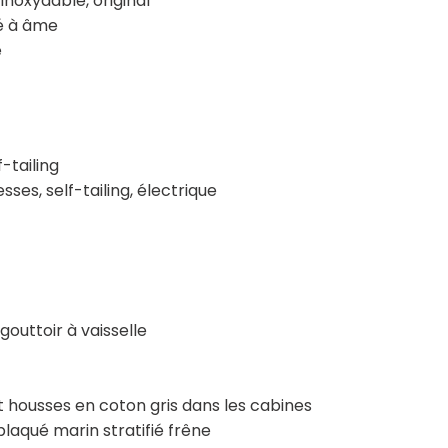
noxydable, original
é à âme
e
-tailing
ses, self-tailing, électrique
gouttoir à vaisselle
 housses en coton gris dans les cabines
aqué marin stratifié frêne