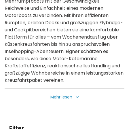
Mehrrumpfboots mit der Geschwindigkeit,
Reichweite und Einfachheit eines modernen
Motorboots zu verbinden. Mit ihren effizienten
Rümpfen, breiten Decks und großzügigen Flybridge-
und Cockpitbereichen bieten sie eine komfortable
Plattform für alles – vom Wochenendausflug über
Küstenkreuzfahrten bis hin zu anspruchsvollen
Inselhopping-Abenteuern. Eigner schätzen es
besonders, wie diese Motor-Katamarane
Kraftstoffeffizienz, reaktionsschnelles Handling und
großzügige Wohnbereiche in einem leistungsstarken
Kreuzfahrtpaket vereinen.
Stöbern Sie in einer vielfältigen Auswahl an
Mehr lesen
gebrauchten Leopard Powercats, die sich in vielen
der weltweit begehrtesten Reviere befinden,
darunter die Bahamas, die Britischen Jungferninseln,
St. Lucia, Spanien, Kanada und die Vereinigten
Filter
Staaten. Das aktuelle Angebot umfasst die gesamte