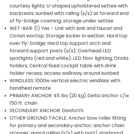
courtesy lights; U-shaped upholstered settee with
backrests; sunbed with railing (s/s) at forward end
of fly-bridge coaming; storage under settee
WET-BAR: (1) Yes – Unit with sink and faucet and
Corian wortop; Storage locker in wetbar; Hard top
over fly-bridge; Hard top support arch and
forward support posts (s/s); Overhead LED
spotlights (red and white); LED floor lighting; Drinks
holders; Central fixed cockpit table with drink
holder recess; access walkway around sunbed
WINDLASS: 1000w vertical electric windlass with
handheld remote
PRIMARY ANCHOR: 45 Ibs (20 kg) Delta anchor c/w
150 ft chain
SECONDARY ANCHOR: Danforth
OTHER GROUND TACKLE: Anchor bow roller fitting
for primary and secondary anchor; anchor chain
stopper; guard railing (s/s) with port/ starboard