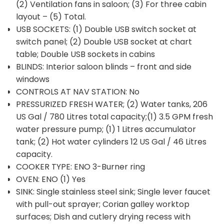
(2) Ventilation fans in saloon; (3) For three cabin
layout – (5) Total.
USB SOCKETS: (1) Double USB switch socket at
switch panel; (2) Double USB socket at chart
table; Double USB sockets in cabins
BLINDS: Interior saloon blinds – front and side
windows
CONTROLS AT NAV STATION: No
PRESSURIZED FRESH WATER; (2) Water tanks, 206
US Gal / 780 Litres total capacity;(1) 3.5 GPM fresh
water pressure pump; (1) 1 Litres accumulator
tank; (2) Hot water cylinders 12 US Gal / 46 Litres
capacity.
COOKER TYPE: ENO 3-Burner ring
OVEN: ENO (1) Yes
SINK: Single stainless steel sink; Single lever faucet
with pull-out sprayer; Corian galley worktop
surfaces; Dish and cutlery drying recess with