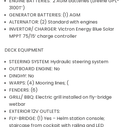
ENGINE BATTERIES: 2 AGM batteries (Lifeline GPL-
3100T’)
GENERATOR BATTERIES: (1) AGM
ALTERNATOR: (2) Standard with engines
INVERTOR/ CHARGER: Victron Energy Blue Solar
MPPT 75/15’ charge controller
DECK EQUIPMENT
STEERING SYSTEM: Hydraulic steering system
OUTBOARD ENGINE: No
DINGHY: No
WARPS: (4) Mooring lines; (
FENDERS: (6)
GRILL/ BBQ: Electric grill installed on fly-bridge
wetbar
EXTERIOR 12V OUTLETS:
FLY-BRIDGE: (1) Yes – Helm station console;
staircase from cockpit with railing and LED