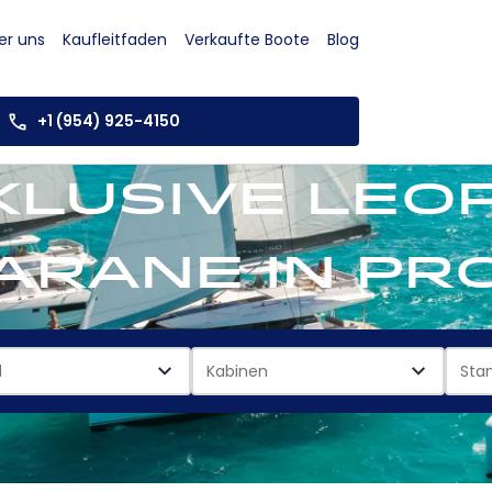
er uns
Kaufleitfaden
Verkaufte Boote
Blog
+1 (954) 925-4150
klusive Leo
rane in Pro
l
Kabinen
Sta