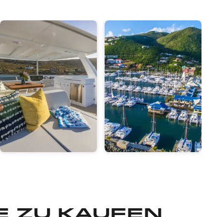
Boote
Boote
kaufen in
kaufen in
Hellas
den BVI
 zu kaufen