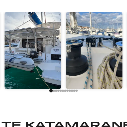
Boote
Boote
kaufen in
kaufen in
Kroatien
Italien
te Katamarane