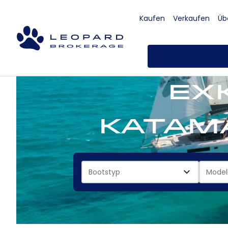
Kaufen
Verkaufen
Üb
Ex
Katama
Bootstyp
Model