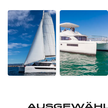
Segler zu
Motorcat
verkaufen
zu
Verkaufen
Ausgewähl