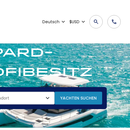
Deutsch
$USD
pard-
fibesitz
YACHTEN SUCHEN
ndort