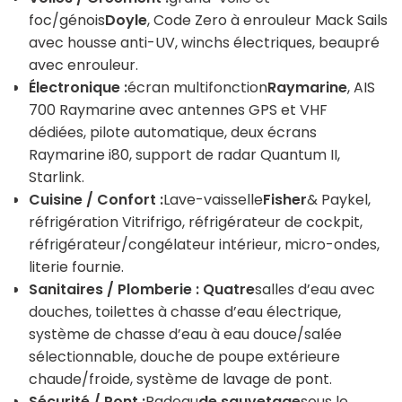
foc/génois
Doyle
, Code Zero à enrouleur Mack Sails
avec housse anti-UV, winchs électriques, beaupré
avec enrouleur.
Électronique :
écran multifonction
Raymarine
, AIS
700 Raymarine avec antennes GPS et VHF
dédiées, pilote automatique, deux écrans
Raymarine i80, support de radar Quantum II,
Starlink.
Cuisine / Confort :
Lave-vaisselle
Fisher
& Paykel,
réfrigération Vitrifrigo, réfrigérateur de cockpit,
réfrigérateur/congélateur intérieur, micro-ondes,
literie fournie.
Sanitaires / Plomberie : Quatre
salles d’eau avec
douches, toilettes à chasse d’eau électrique,
système de chasse d’eau à eau douce/salée
sélectionnable, douche de poupe extérieure
chaude/froide, système de lavage de pont.
Sécurité / Pont :
Radeau
de sauvetage
sous le