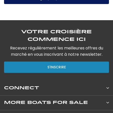
Votre croisière
commence ici
Recevez régulièrement les meilleures offres du
marché en vous inscrivant à notre newsletter.
S'INSCRIRE
CONNECT
Leopard Catamarans Brokerage
MORE BOATS FOR SALE
8 Avenue de Verdun