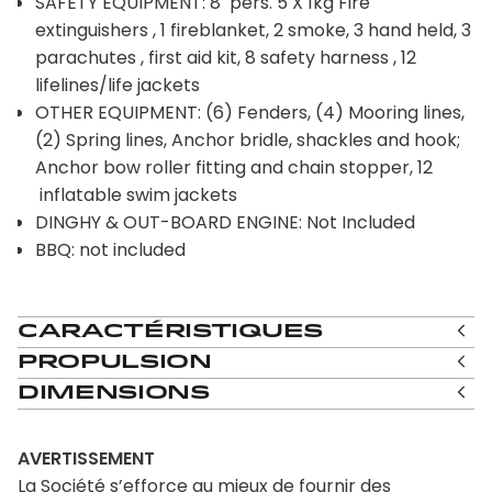
SAFETY EQUIPMENT: 8 pers. 5 X 1kg Fire
extinguishers , 1 fireblanket, 2 smoke, 3 hand held, 3
parachutes , first aid kit, 8 safety harness , 12
lifelines/life jackets
OTHER EQUIPMENT: (6) Fenders, (4) Mooring lines,
(2) Spring lines, Anchor bridle, shackles and hook;
Anchor bow roller fitting and chain stopper, 12
inflatable swim jackets
DINGHY & OUT-BOARD ENGINE: Not Included
BBQ: not included
Caractéristiques
Propulsion
Dimensions
AVERTISSEMENT
La Société s’efforce au mieux de fournir des