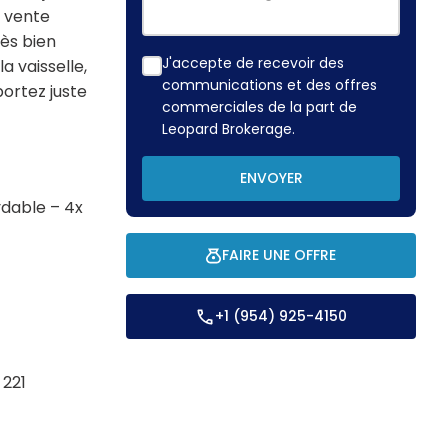
n vente
ès bien
J'accepte de recevoir des
a vaisselle,
communications et des offres
portez juste
commerciales de la part de
Leopard Brokerage.
ENVOYER
ydable – 4x
FAIRE UNE OFFRE
+1 (954) 925-4150
 221