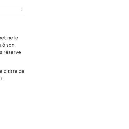
net ne le
u à son
us réserve
e à titre de
r.