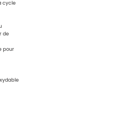
à cycle
u
r de
e pour
oxydable