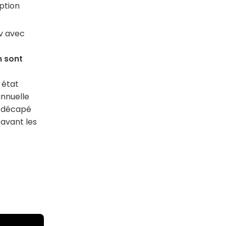
ption
v avec
n sont
 état
annuelle
n, décapé
avant les