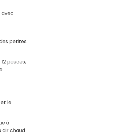
o avec
es petites
 12 pouces,
e
et le
ue à
à air chaud