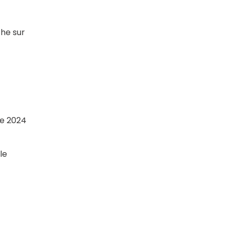
che sur
de 2024
le