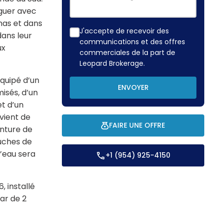
iguer avec
mas et dans
J'accepte de recevoir des
ans leur
communications et des offres
ux
commerciales de la part de
Leopard Brokerage.
équipé d’un
ENVOYER
isés, d’un
et d’un
 vient de
FAIRE UNE OFFRE
inture de
ouches de
l’eau sera
+1 (954) 925-4150
, installé
ar de 2