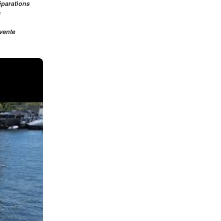
réparations
s
vente