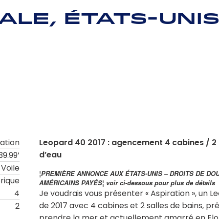
ale, États-Uni
ation
Leopard 40 2017 : agencement 4 cabines / 2 
d’eau
39.99’
Voile
¦PREMIÈRE ANNONCE AUX ÉTATS-UNIS – DROITS DE DO
rique
AMÉRICAINS PAYÉS¦ voir ci-dessous pour plus de détails
4
Je voudrais vous présenter « Aspiration », un 
de 2017 avec 4 cabines et 2 salles de bains, prê
2
prendre la mer et actuellement amarré en Flor