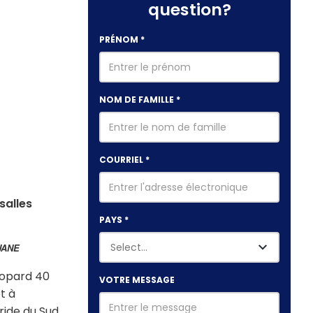
question?
s
PRÉNOM
*
NOM DE FAMILLE
*
COURRIEL
*
salles
PAYS
*
UANE
Leopard 40
VOTRE MESSAGE
t à
ide du Sud.