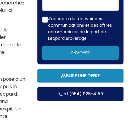
 recherchez
lui-ci
J'accepte de recevoir des
communications et des offres
r le
commerciales de la part de
ier
Leopard Brokerage.
 bord, le
me
ENVOYER
FAIRE UNE OFFRE
ispose d’un
epuis le
Leopard.
+1 (954) 925-4150
rand
ockpit. Un
ente