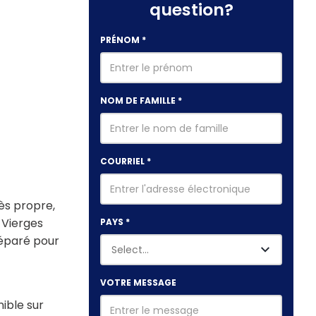
question?
PRÉNOM
*
NOM DE FAMILLE
*
COURRIEL
*
ès propre,
 Vierges
PAYS
*
réparé pour
VOTRE MESSAGE
nible sur