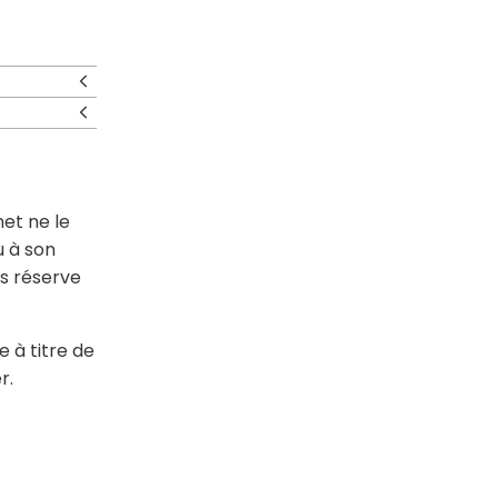
net ne le
u à son
us réserve
e à titre de
r.