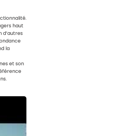
ctionnalité.
agers haut
n d’autres
bondance
nd la
nes et son
référence
ns.