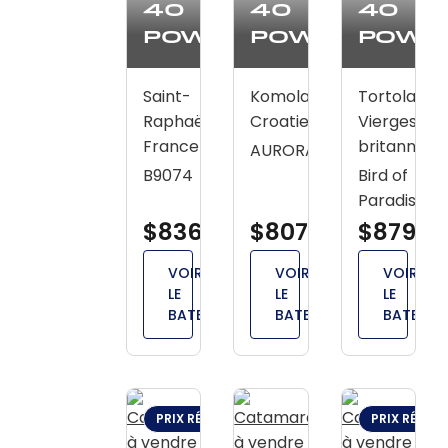
40
40
40
Powercat
Powercat
Powe
Saint-
Komolac,
Tortola, Île
Raphaël,
Croatie
Vierges
France
britannique
AURORA
B9074
Bird of
Paradise
$836,300
$807,200
$879,0
VOIR
VOIR
VOIR
LE
LE
LE
BATEAU
BATEAU
BATEAU
PRIX RÉDUIT : $12,800 (JUIL 8)
PRIX RÉDUIT 