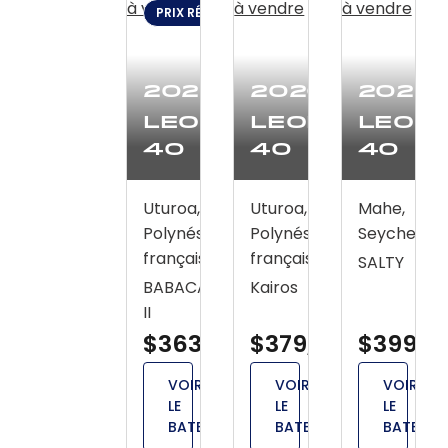
PRIX RÉDUIT : $14,700 (JUIN 9)
2020
2020
2020
Leopard
Leopard
Leop
40
40
40
Uturoa,
Uturoa,
Mahe,
Polynésie
Polynésie
Seychelles
française
française
SALTY
BABACAR
Kairos
II
$363,800
$379,900
$399,0
VOIR
VOIR
VOIR
LE
LE
LE
BATEAU
BATEAU
BATEAU