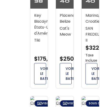
38
40
40
Key
Placencia,
Marina,
Biscayne,
Belize
Croatie
États-Unis
Cat's
SAN
d'Amérique
Meow
FREDELAU
Tiki
II
$322,2
Taxe
$175,000
$250,000
Incluse
VOIR
VOIR
VOIR
LE
LE
LE
BATEAU
BATEAU
BATEAU
VISITE VIRTUELLE
VISITE VIRTUELLE
SOUS OFFRE