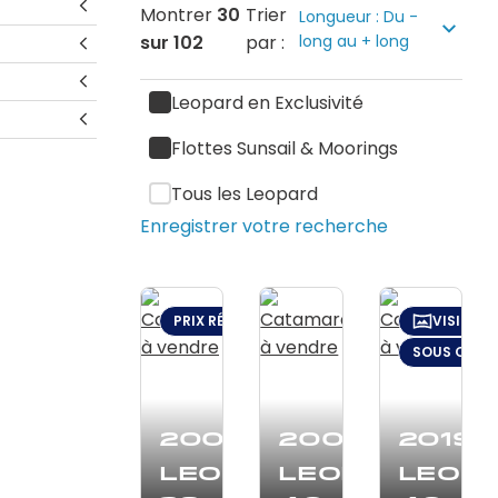
Montrer
30
Trier
Longueur : Du -
sur
102
par :
long au + long
Leopard en Exclusivité
Flottes Sunsail & Moorings
Tous les Leopard
Enregistrer votre recherche
PRIX RÉDUIT : $24,000 (JAN 13)
VISITE V
SOUS OFFRE
2003
2008
2019
Leopard
Leopard
Leop