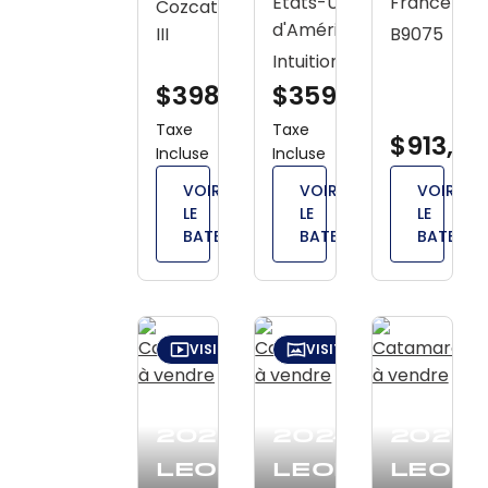
États-Unis
France
Cozcatl
d'Amérique
III
B9075
Intuition
$398,400
$359,000
Taxe
Taxe
$913,30
Incluse
Incluse
VOIR
VOIR
VOIR
LE
LE
LE
BATEAU
BATEAU
BATEAU
VISITE VIDÉO
VISITE VIRTUELLE
2026
2024
2025
Leopard
Leopard
Leop