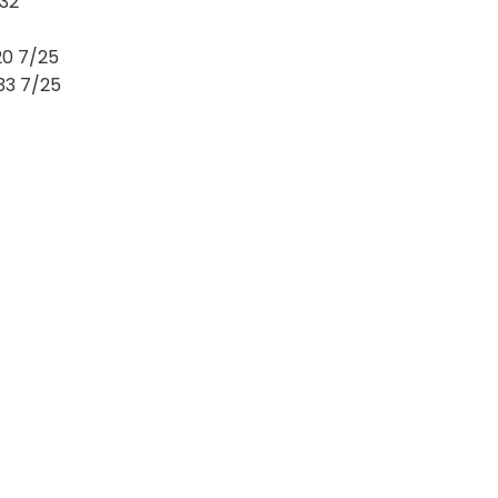
632
0 7/25
33 7/25