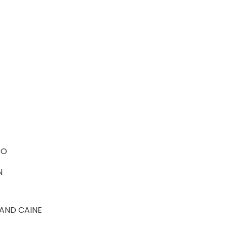
CO
N
N AND CAINE