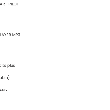
MART PILOT
PLAYER MP3
lts plus
cabin)
RANS’