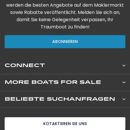
werden die besten Angebote auf dem Maklermarkt
sowie Rabatte veröffentlicht. Melden Sie sich an,
damit Sie keine Gelegenheit verpassen, Ihr
Traumboot zu finden!
ABONNIEREN
CONNECT
Leopard Catamarans Brokerage
MORE BOATS FOR SALE
8 Avenue de Verdun
Neue, private Boote
BELIEBTE SUCHANFRAGEN
06000 Nice, France
+33 (0) 4 92 00 09 02
Neue Charterboote
Segelkatamarane zu verkaufen
850 NE 3rd Street, Suite 201
KOTAKTIEREN SIE UNS
Dania Beach, 33004 Florida United States
Gebrauchte Boote
Motor-Katamarane zu Verkaufen