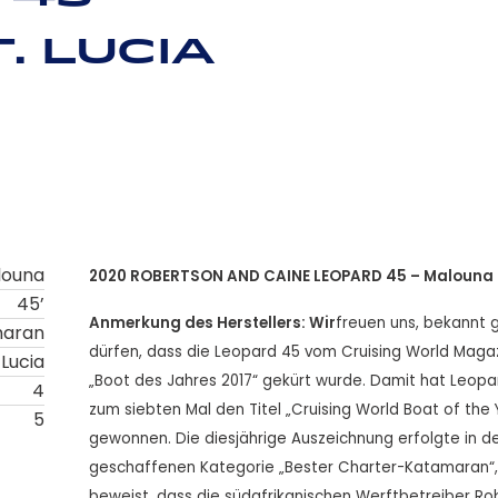
. Lucia
louna
2020 ROBERTSON AND CAINE LEOPARD 45 – Malouna
45’
Anmerkung des Herstellers: Wir
freuen uns, bekannt 
maran
dürfen, dass die Leopard 45 vom Cruising World Maga
 Lucia
„Boot des Jahres 2017“ gekürt wurde. Damit hat Leopa
4
zum siebten Mal den Titel „Cruising World Boat of the 
5
gewonnen. Die diesjährige Auszeichnung erfolgte in d
geschaffenen Kategorie „Bester Charter-Katamaran“
beweist, dass die südafrikanischen Werftbetreiber Ro