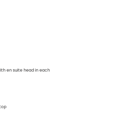
ith en suite head in each
top