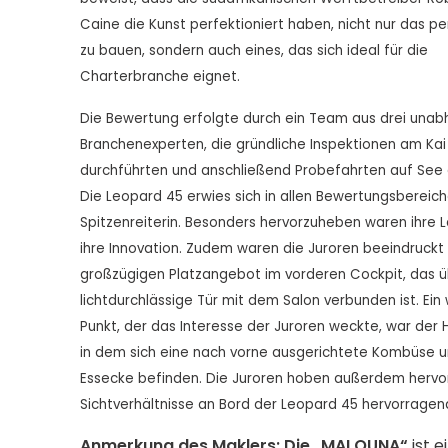
Caine die Kunst perfektioniert haben, nicht nur das p
zu bauen, sondern auch eines, das sich ideal für die
Charterbranche eignet.
Die Bewertung erfolgte durch ein Team aus drei una
Branchenexperten, die gründliche Inspektionen am Kai
durchführten und anschließend Probefahrten auf See 
Die Leopard 45 erwies sich in allen Bewertungsbereich
Spitzenreiterin. Besonders hervorzuheben waren ihre 
ihre Innovation. Zudem waren die Juroren beeindruck
großzügigen Platzangebot im vorderen Cockpit, das ü
lichtdurchlässige Tür mit dem Salon verbunden ist. Ein 
Punkt, der das Interesse der Juroren weckte, war der 
in dem sich eine nach vorne ausgerichtete Kombüse u
Essecke befinden. Die Juroren hoben außerdem hervor
Sichtverhältnisse an Bord der Leopard 45 hervorragend
Anmerkung des Maklers: Die „MALOUNA“
ist e