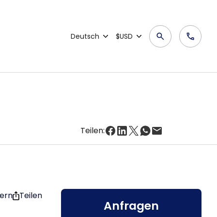
Deutsch
$USD
Teilen:
hern
Teilen
Anfragen