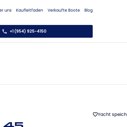
er uns
Kaufleitfaden
Verkaufte Boote
Blog
+1 (954) 925-4150
Yacht speic
 45