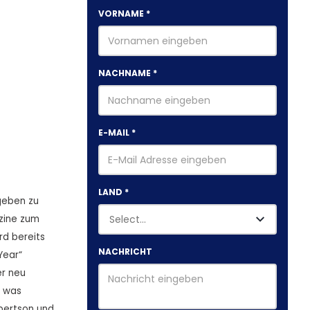
VORNAME
*
NACHNAME
*
E-MAIL
*
LAND
*
geben zu
zine zum
rd bereits
NACHRICHT
Year“
er neu
, was
bertson und