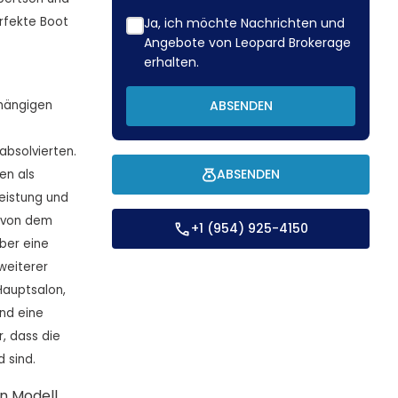
erfekte Boot
Ja, ich möchte Nachrichten und
Angebote von Leopard Brokerage
erhalten.
bhängigen
ABSENDEN
absolvierten.
ABSENDEN
en als
Leistung und
t von dem
+1 (954) 925-4150
ber eine
weiterer
Hauptsalon,
nd eine
, dass die
 sind.
in Modell