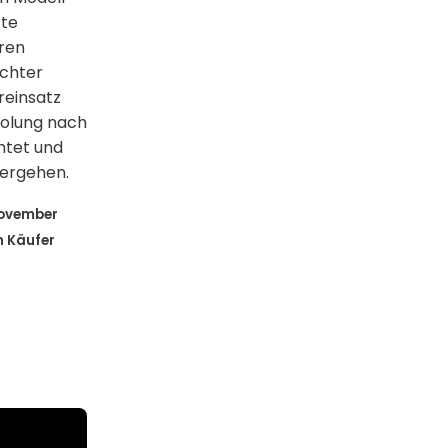
rte
eren
chter
reinsatz
holung nach
chtet und
bergehen.
November
n Käufer