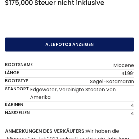
$175,000 Steuer nicht inklusive
ALLE FOTOS ANZEIGEN
BOOTSNAME
Miocene
LÄNGE
41.99’
BOOTSTYP
Segel-Katamaran
STANDORT
Edgewater, Vereinigte Staaten Von
Amerika
KABINEN
4
NASSZELLEN
4
ANMERKUNGEN DES VERKÄUFERS:
Wir haben die
„Miocene“ im Juli 2022 gekauft und sie ein Jahr lang