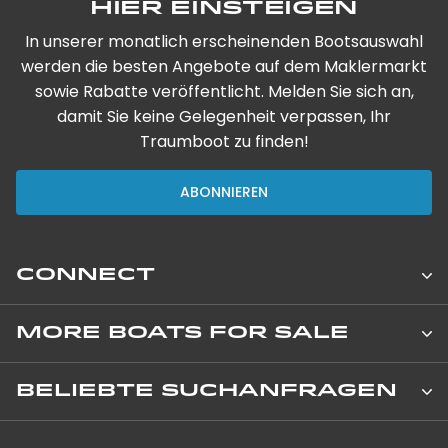
Hier einsteigen
In unserer monatlich erscheinenden Bootsauswahl
werden die besten Angebote auf dem Maklermarkt
sowie Rabatte veröffentlicht. Melden Sie sich an,
damit Sie keine Gelegenheit verpassen, Ihr
Traumboot zu finden!
ABONNIEREN
CONNECT
Leopard Catamarans Brokerage
MORE BOATS FOR SALE
8 Avenue de Verdun
Neue, private Boote
BELIEBTE SUCHANFRAGEN
06000 Nice, France
+33 (0) 4 92 00 09 02
Neue Charterboote
Segelkatamarane zu verkaufen