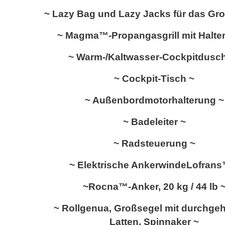
~ Lazy Bag und Lazy Jacks für das Gr
~ Magma™-Propangasgrill mit Halte
~ Warm-/Kaltwasser-Cockpitdusc
~ Cockpit-Tisch ~
~ Außenbordmotorhalterung ~
~ Badeleiter ~
~ Radsteuerung ~
~ Elektrische Ankerwinde
Lofran
~
Rocna™-Anker, 20 kg / 44 lb
~ Rollgenua, Großsegel mit durchge
Latten, Spinnaker ~