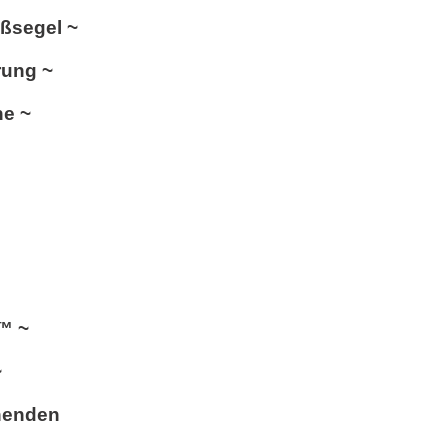
oßsegel ~
rung ~
he ~
s™
~
~
henden