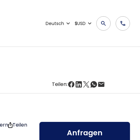
Deutsch
$USD
Teilen:
hern
Teilen
Anfragen