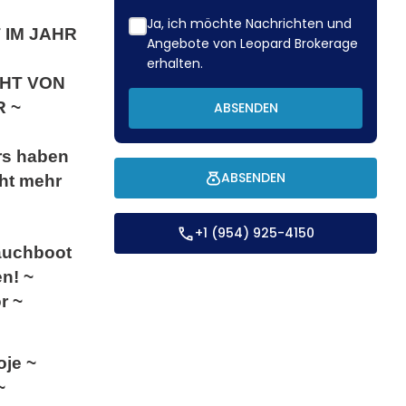
Ja, ich möchte Nachrichten und
 IM JAHR
Angebote von Leopard Brokerage
erhalten.
HT VON
R ~
ABSENDEN
rs haben
ABSENDEN
cht mehr
+1 (954) 925-4150
auchboot
n! ~
r ~
oje ~
 ~