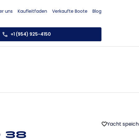
er uns
Kaufleitfaden
Verkaufte Boote
Blog
+1 (954) 925-4150
Yacht speic
 38