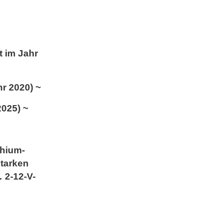
t im Jahr
hr 2020) ~
2025) ~
thium-
starken
 2-12-V-