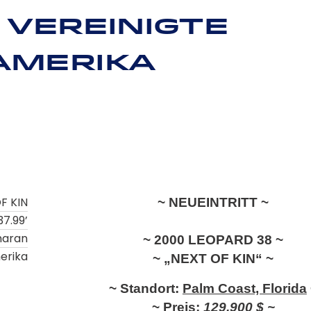
 Vereinigte
Amerika
F KIN
~ NEUEINTRITT ~
37.99’
maran
~ 2000 LEOPARD 38 ~
erika
~ „NEXT OF KIN“ ~
~ Standort:
Palm Coast, Florida
~ Preis:
129.900 $ ~