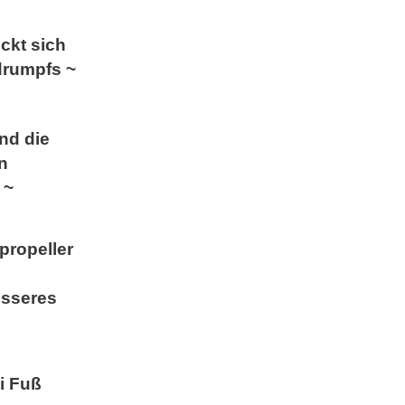
eckt sich
drumpfs ~
ind die
en
 ~
propeller
esseres
i Fuß