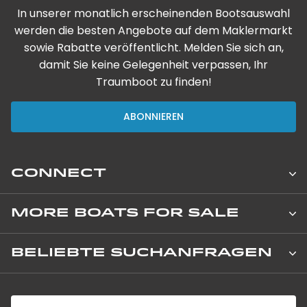
In unserer monatlich erscheinenden Bootsauswahl
werden die besten Angebote auf dem Maklermarkt
sowie Rabatte veröffentlicht. Melden Sie sich an,
damit Sie keine Gelegenheit verpassen, Ihr
Traumboot zu finden!
ABONNIEREN
CONNECT
Leopard Catamarans Brokerage
MORE BOATS FOR SALE
8 Avenue de Verdun
Neue, private Boote
BELIEBTE SUCHANFRAGEN
06000 Nice, France
+33 (0) 4 92 00 09 02
Neue Charterboote
Segelkatamarane zu verkaufen
850 NE 3rd Street, Suite 201